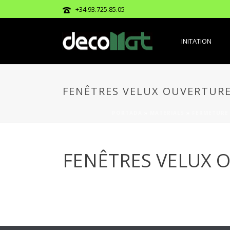
+34.93.725.85.05
INITATION
FENÊTRES VELUX OUVERTUR
PORTADA
»
MATERIALS
»
FERMETURE
FENÊTRES VELUX 