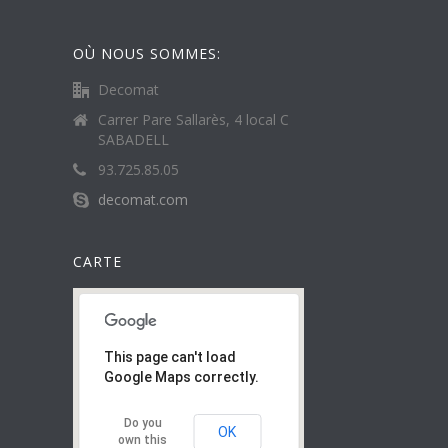
OÙ NOUS SOMMES:
Decomat
Carrer Pare Sallarès, 4 local C
SABADELL
93.725.85.05
decomat.com
CARTE
This page can't load
Google Maps correctly.
Do you
OK
own this