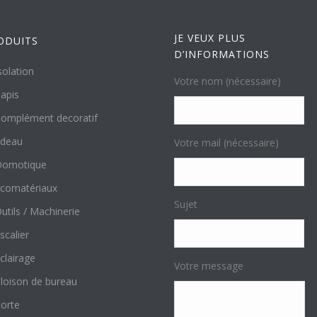
JE VEUX PLUS
ODUITS
D’INFORMATIONS
solation
Votre nom (nécessaire)
apis
omplément decoratif
ideau
Votre mail (nécessaire)
Domotique
comatériaux
Sujet
utils / Machinerie
scalier
clairage
Votre message
loison de bureau
orte