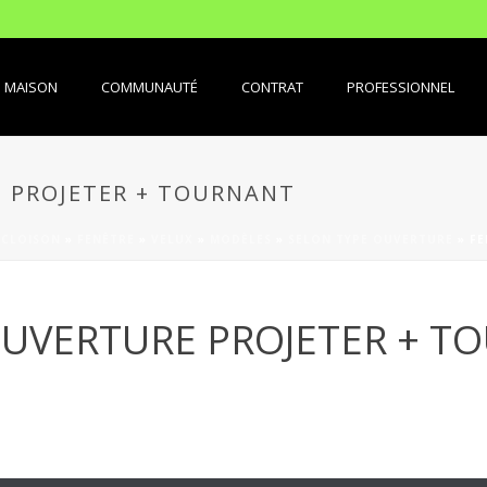
MAISON
COMMUNAUTÉ
CONTRAT
PROFESSIONNEL
E PROJETER + TOURNANT
 CLOISON
»
FENÊTRE
»
VELUX
»
MODÈLES
»
SELON TYPE OUVERTURE
»
FE
OUVERTURE PROJETER + T