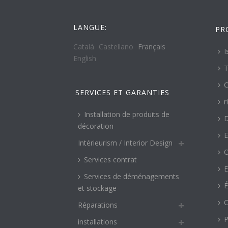
LANGUE:
PR
Català
Castellano
Français
I
English
T
C
SERVICES ET GARANTIES
r
Installation de produits de
décoration
E
Intérieurism / Interior Design
O
Services contrat
E
Services de déménagements
É
et stockage
C
Réparations
P
installations