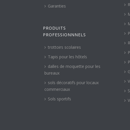
R
Garanties
M
M
PRODUITS
P
PROFESSIONNNELS
R
trottoirs scolaires
P
Tapis pour les hôtels
P
dalles de moquette pour les
G
bureaux
V
sols décoratifs pour locaux
commerciaux
S
Sols sportifs
V