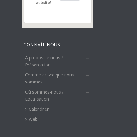
website?
CONNAÎT NOUS:
A propos de nous /
Présentation
Comme est-ce que nous
sommes
Où sommes-nous /
Localisation
Calendrier
Web