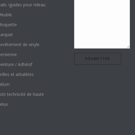
ails /guides pour rideau
euble
oquette
arquet
evêtement de vinyle
ersienne
einture / Adhésif
rilles et arbalètes
élum
ols technicité de haute
elux