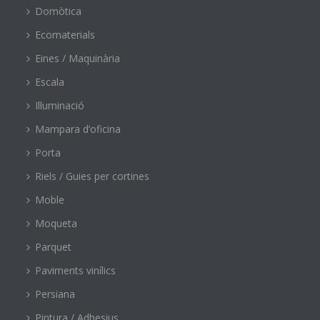
Domòtica
Ecomaterials
Eines / Maquinària
Escala
Il·luminació
Mampara d’oficina
Porta
Riels / Guies per cortines
Moble
Moqueta
Parquet
Paviments vinílics
Persiana
Pintura / Adhesius