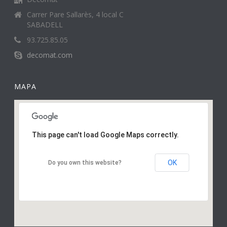
Carrer Pare Sallarès, 4 local C
SABADELL
93.725.85.05
decomat.com
MAPA
This page can't load Google Maps correctly.
OK
Do you own this website?