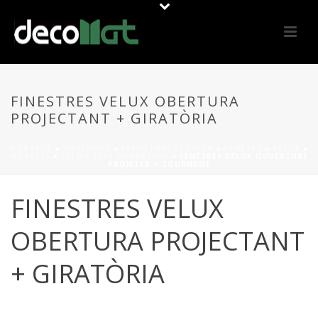
FINESTRES VELUX OBERTURA
PROJECTANT + GIRATÒRIA
PORTADA
»
MATERIALS
»
FERMETURE CLOISON
»
FENÊTRE
»
VELUX
»
MODÈLES
»
SELON TYPE OUVERTURE
»
FENÊTRES VELUX OUVERTURE
PROJETER + TOURNANT
FINESTRES VELUX
OBERTURA PROJECTANT
+ GIRATÒRIA