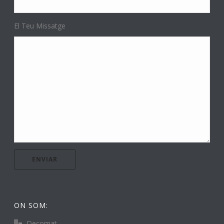
El Teu Missatge
ON SOM:
Decomat