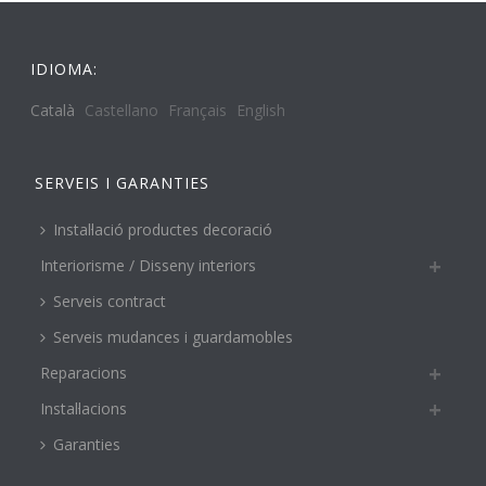
IDIOMA:
Català
Castellano
Français
English
SERVEIS I GARANTIES
Instal·lació productes decoració
Interiorisme / Disseny interiors
Serveis contract
Serveis mudances i guardamobles
Reparacions
Instal·lacions
Garanties