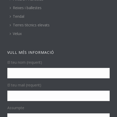
Reixes i ballestes
Tendal
Terres tècnics elevats
Velux
VULL MÉS INFORMACIÓ
El teu nom (requerit)
El teu mail (requerit)
Assumpte