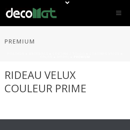
PREMIUM
PORTADA
»
MATERIALS
»
CORTINA / TOLDO
»
CORTINES VELUX
»
COLOR
»
MODEL
»
PREMIUM
RIDEAU VELUX
COULEUR PRIME