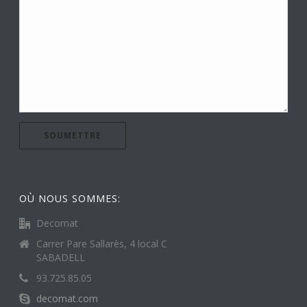
OÙ NOUS SOMMES:
Decomat
Carrer Pare Sallarès, 4 local C
SABADELL
93.725.85.05
decomat.com