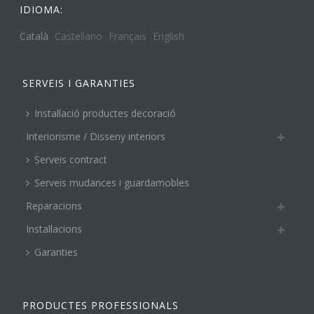
IDIOMA:
Català
Castellano
Français
English
SERVEIS I GARANTIES
Instal·lació productes decoració
Interiorisme / Disseny interiors
Serveis contract
Serveis mudances i guardamobles
Reparacions
Instal·lacions
Garanties
PRODUCTES PROFESSIONALS