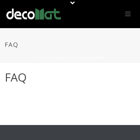
FAQ
PORTADA
»
ABAUT US
»
WEB
»
FAQ
FAQ