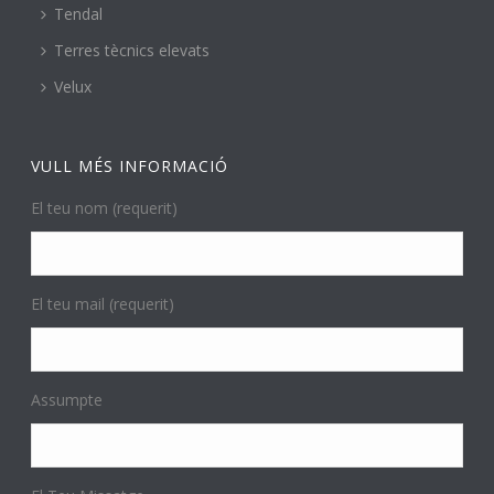
Tendal
Terres tècnics elevats
Velux
VULL MÉS INFORMACIÓ
El teu nom (requerit)
El teu mail (requerit)
Assumpte