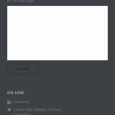
El Teu Missatge
ON SOM:
Decomat
Carrer Pare Sallarès, 4 local C
SABADELL