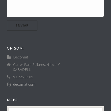
ON SOM:
Decomat
Carrer Pare Sallarès, 4 local C
SABADELL
93.725.85.05
decomat.com
MAPA