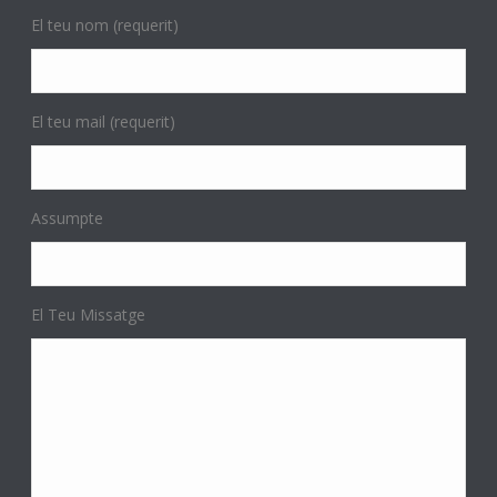
El teu nom (requerit)
El teu mail (requerit)
Assumpte
El Teu Missatge