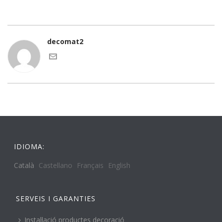
decomat2
IDIOMA:
Català
Castellano
Français
English
SERVEIS I GARANTIES
Instal·lació productes decoració