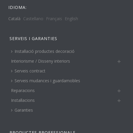
IDIOMA:
Català
Castellano
Français
English
SERVEIS I GARANTIES
Instal·lació productes decoració
Interiorisme / Disseny interiors
Serveis contract
Serveis mudances i guardamobles
Reparacions
Instal·lacions
Garanties
PRODUCTES PROFESSIONALS