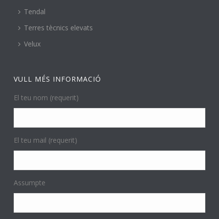
Tendal
Terres tècnics elevats
Velux
VULL MÉS INFORMACIÓ
El teu nom (requerit)
El teu mail (requerit)
Assumpte