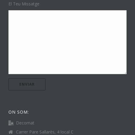
El Teu Missatge
ON SOM:
Decomat
Carrer Pare Sallarès, 4 local C