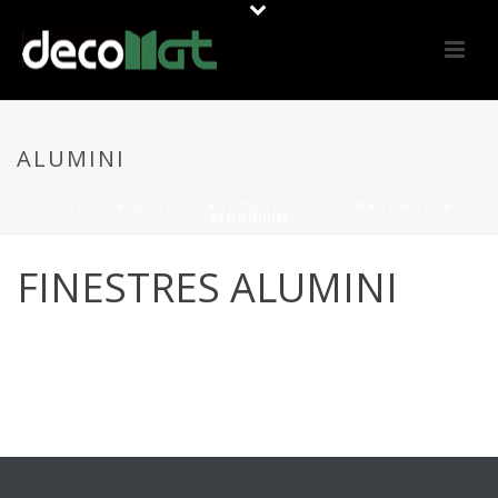
ALUMINI
PORTADA
»
MATERIALS
»
FERMETURE CLOISON
»
FENÊTRE
»
ALUMINIUM
FINESTRES ALUMINI