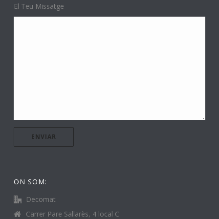
El Teu Missatge
ON SOM:
Decomat
Carrer Pare Sallarès, 4 local C