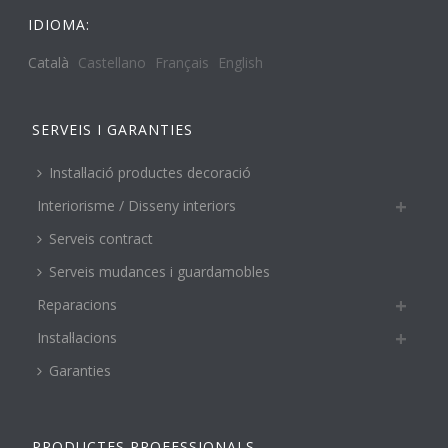
IDIOMA:
Català
Castellano
Français
English
SERVEIS I GARANTIES
Instal·lació productes decoració
Interiorisme / Disseny interiors
Serveis contract
Serveis mudances i guardamobles
Reparacions
Instal·lacions
Garanties
PRODUCTES PROFESSIONALS