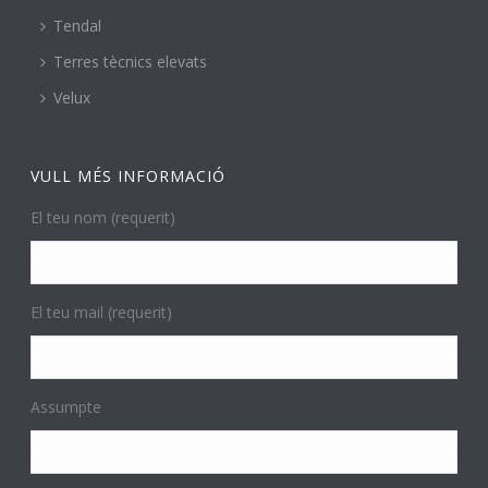
Tendal
Terres tècnics elevats
Velux
VULL MÉS INFORMACIÓ
El teu nom (requerit)
El teu mail (requerit)
Assumpte