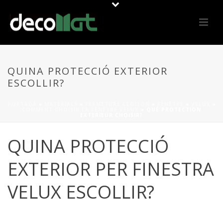
QUINA PROTECCIÓ EXTERIOR
ESCOLLIR?
PORTADA
»
MATERIALS
»
FERMETURE CLOISON
»
FENÊTRE
»
VELUX
»
COMMENT CHOISIR LA FENÊTRE VELUX
»
QUÉ PROTECTION
EXTERIEUR CHOISIR?
QUINA PROTECCIÓ
EXTERIOR PER FINESTRA
VELUX ESCOLLIR?