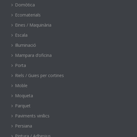
Domòtica
Ecomaterials
Eines / Maquinària
Escala
Il·luminació
Mampara d’oficina
Porta
Riels / Guies per cortines
Moble
Moqueta
Parquet
Paviments vinílics
Persiana
Pintura / Adhesius