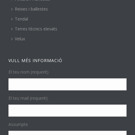
Reixes i ballestes
Tendal
Terres tècnics elevats
Velux
VULL MÉS INFORMACIÓ
El teu nom (requerit)
El teu mail (requerit)
Assumpte