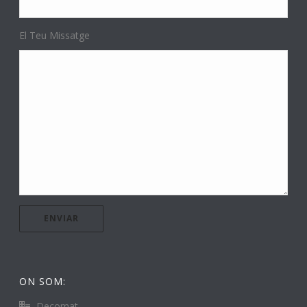
El Teu Missatge
ON SOM:
Decomat