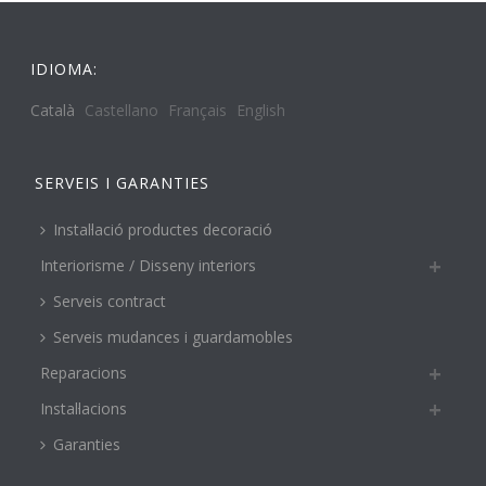
IDIOMA:
Català
Castellano
Français
English
SERVEIS I GARANTIES
Instal·lació productes decoració
Interiorisme / Disseny interiors
Serveis contract
Serveis mudances i guardamobles
Reparacions
Instal·lacions
Garanties