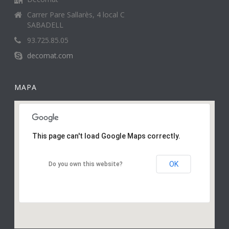
Carrer Pare Sallarès, 4 local C
SABADELL
93.725.85.05
decomat.com
MAPA
This page can't load Google Maps correctly.
OK
Do you own this website?