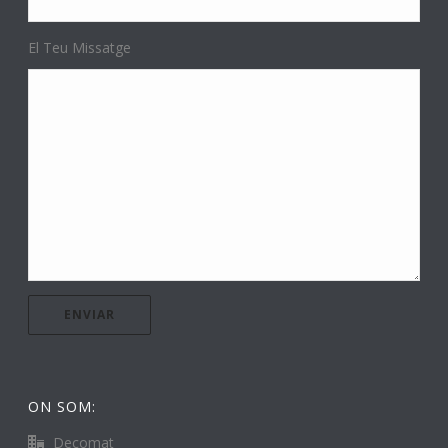
El Teu Missatge
ON SOM:
Decomat