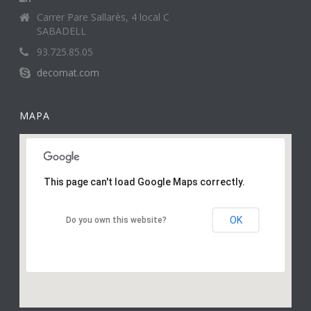
Carrer Pare Sallarès, 4 local C
SABADELL
93.725.85.05
decomat.com
MAPA
This page can't load Google Maps correctly.
OK
Do you own this website?