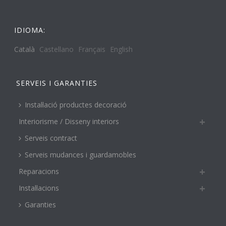
IDIOMA:
Català
Castellano
Français
English
SERVEIS I GARANTIES
Instal·lació productes decoració
Interiorisme / Disseny interiors
Serveis contract
Serveis mudances i guardamobles
Reparacions
Instal·lacions
Garanties