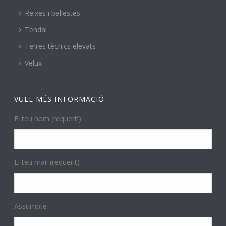
Reixes i ballestes
Tendal
Terres tècnics elevats
Velux
VULL MÉS INFORMACIÓ
El teu nom (requerit)
El teu mail (requerit)
Assumpte