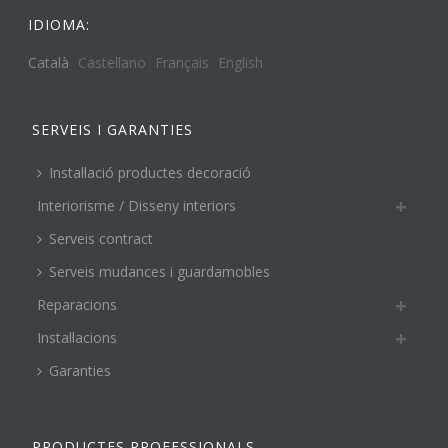
IDIOMA:
Català
Castellano
Français
English
SERVEIS I GARANTIES
Instal·lació productes decoració
Interiorisme / Disseny interiors
Serveis contract
Serveis mudances i guardamobles
Reparacions
Instal·lacions
Garanties
PRODUCTES PROFESSIONALS