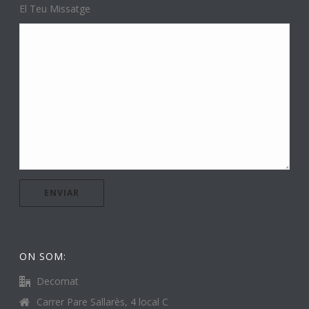
El Teu Missatge
ON SOM:
Decomat
Carrer Pare Sallarès, 4 local C