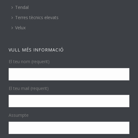
Tendal
Terres tècnics elevats
Velux
VULL MÉS INFORMACIÓ
El teu nom (requerit)
El teu mail (requerit)
Assumpte