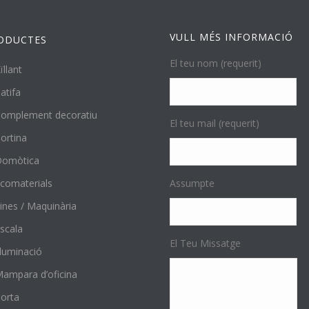
VULL MÉS INFORMACIÓ
ODUCTES
El teu nom (requerit)
ïllant
atifa
omplement decoratiu
El teu mail (requerit)
ortina
Domòtica
comaterials
Assumpte
ines / Maquinària
scala
El Teu Missatge
l·luminació
ampara d’oficina
orta