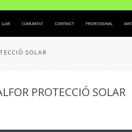
LLAR
COMUNITAT
CONTRACT
PROFESSIONAL
MAT
TECCIÓ SOLAR
RIALS
»
CORTINA / TOLDO
»
TIPOS DE CORTINAS
»
CORTINAS SEGÚN FU
ALFOR PROTECCIÓ SOLAR