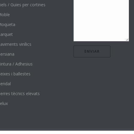
iels / Guies per cortines
Moble
Moqueta
arquet
aviments vinílics
ersiana
intura / Adhesius
eixes i ballestes
endal
erres tècnics elevats
elux