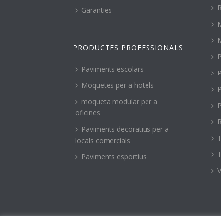
R
Garanties
PRODUCTES PROFESSIONALS
P
Paviments escolars
P
Moquetes per a hotels
P
moqueta modular per a
P
oficines
R
Paviments decoratius per a
T
locals comercials
T
Paviments esportius
V