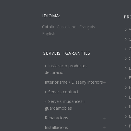
IDIOMA:
PR
Català
Castellano
Français
A
English
C
C
SERVEIS I GARANTIES
C
Instal·lació productes
decoració
E
Interiorisme / Disseny interiors
E
Serveis contract
E
Serveis mudances i
I
guardamobles
M
Reparacions
P
Instal·lacions