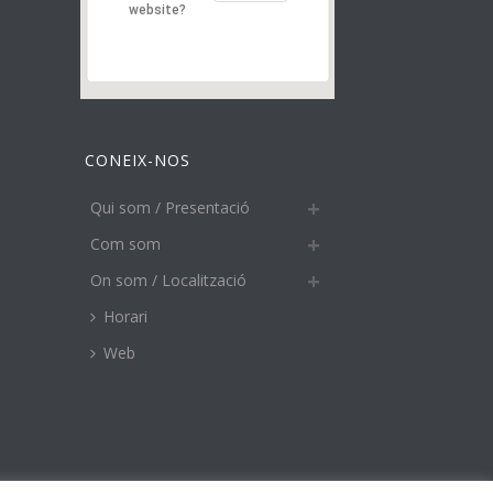
website?
CONEIX-NOS
Qui som / Presentació
Com som
On som / Localització
Horari
Web