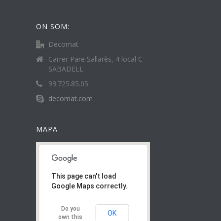
ON SOM:
Decomat
Carrer Pare Sallarès, 4 local C
SABADELL
93.725.85.05
decomat.com
MAPA
This page can't load
Google Maps correctly.
Do you
OK
own this