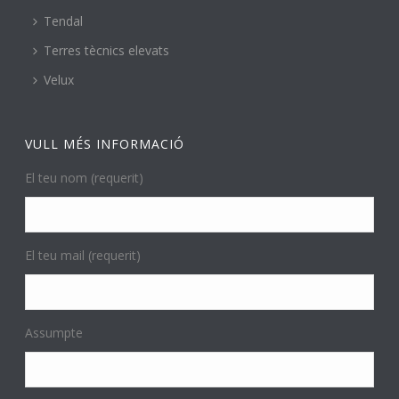
Tendal
Terres tècnics elevats
Velux
VULL MÉS INFORMACIÓ
El teu nom (requerit)
El teu mail (requerit)
Assumpte