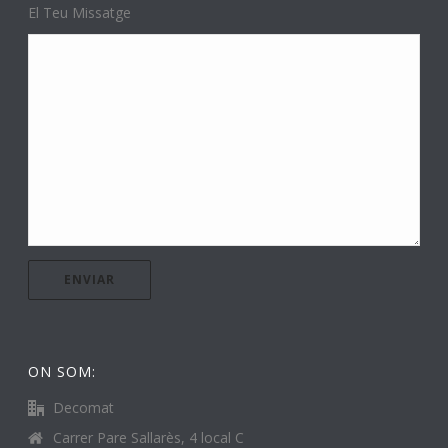
El Teu Missatge
ON SOM:
Decomat
Carrer Pare Sallarès, 4 local C