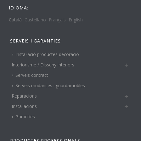
IDIOMA:
Català
Castellano
Français
English
SERVEIS I GARANTIES
Instal·lació productes decoració
Interiorisme / Disseny interiors
Serveis contract
Serveis mudances i guardamobles
Reparacions
Instal·lacions
Garanties
PRODUCTES PROFESSIONALS