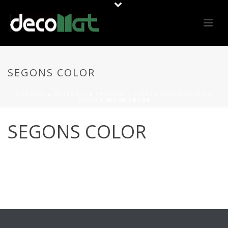
SEGONS COLOR
PORTADA
»
MATERIALS
»
PAVIMENT / TERRA
»
MOQUETA PER A
TERRA
»
SEGÚN COLOR
SEGONS COLOR