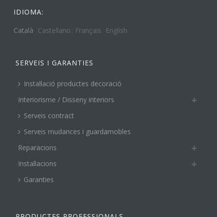
IDIOMA:
Català
Castellano
Français
English
SERVEIS I GARANTIES
Instal·lació productes decoració
Interiorisme / Disseny interiors
Serveis contract
Serveis mudances i guardamobles
Reparacions
Instal·lacions
Garanties
PRODUCTES PROFESSIONALS