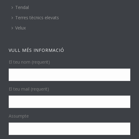
Tendal
Terres tècnics elevats
Velux
VULL MÉS INFORMACIÓ
El teu nom (requerit)
El teu mail (requerit)
Assumpte