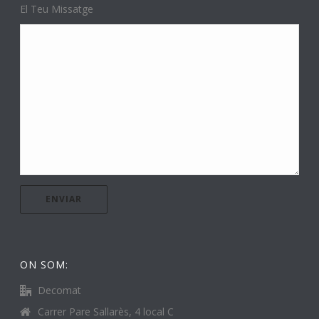
El Teu Missatge
ON SOM:
Decomat
Carrer Pare Sallarès, 4 local C