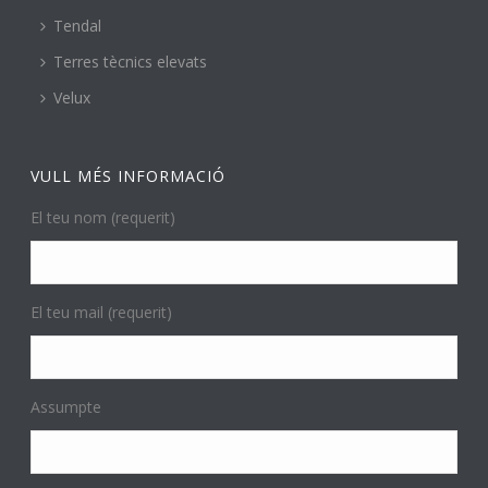
Tendal
Terres tècnics elevats
Velux
VULL MÉS INFORMACIÓ
El teu nom (requerit)
El teu mail (requerit)
Assumpte