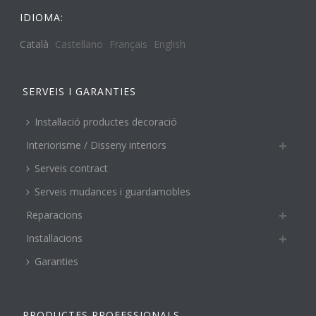
IDIOMA:
Català
Castellano
Français
English
SERVEIS I GARANTIES
Instal·lació productes decoració
Interiorisme / Disseny interiors
Serveis contract
Serveis mudances i guardamobles
Reparacions
Instal·lacions
Garanties
PRODUCTES PROFESSIONALS