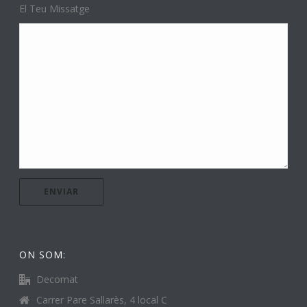
El Teu Missatge
ON SOM:
Decomat
Carrer Pare Sallarès, 4 local C