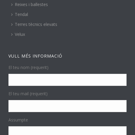
Reixes i ballestes
Tendal
Terres tècnics elevats
Velux
VULL MÉS INFORMACIÓ
El teu nom (requerit)
El teu mail (requerit)
Assumpte