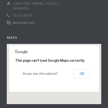
Carrer Pare Sallarès, 4 local C
SABADELL
93.725.85.05
decomat.com
MAPA
This page can't load Google Maps correctly.
OK
Do you own this website?