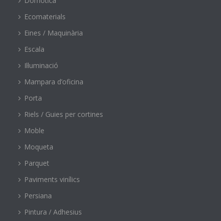
Domòtica
Ecomaterials
Eines / Maquinària
Escala
Il·luminació
Mampara d’oficina
Porta
Riels / Guies per cortines
Moble
Moqueta
Parquet
Paviments vinílics
Persiana
Pintura / Adhesius