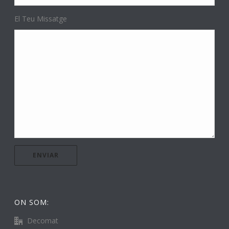
El Teu Missatge
ON SOM:
Decomat