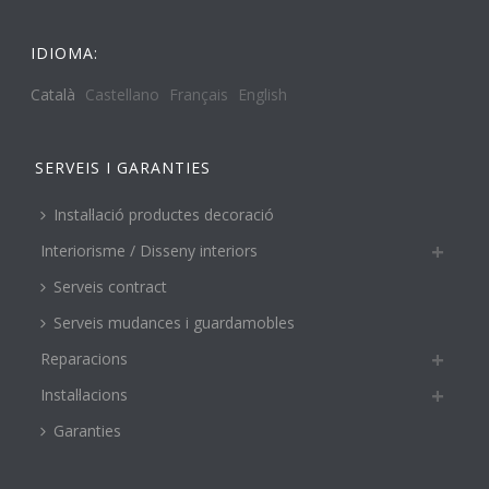
IDIOMA:
Català
Castellano
Français
English
SERVEIS I GARANTIES
Instal·lació productes decoració
Interiorisme / Disseny interiors
Serveis contract
Serveis mudances i guardamobles
Reparacions
Instal·lacions
Garanties