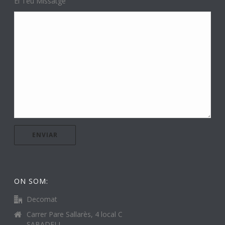
El Teu Missatge
ON SOM:
Decomat
Carrer Pare Sallarès, 4 local C
SABADELL