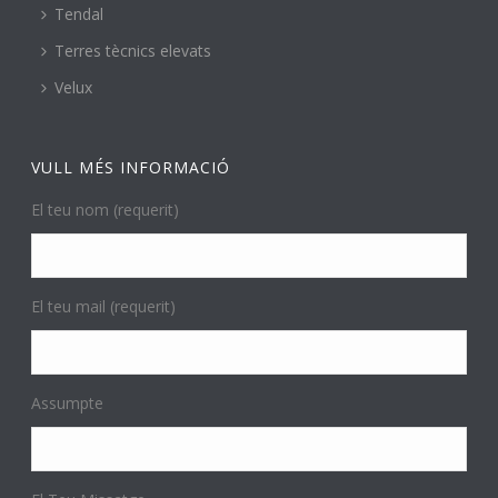
Tendal
Terres tècnics elevats
Velux
VULL MÉS INFORMACIÓ
El teu nom (requerit)
El teu mail (requerit)
Assumpte