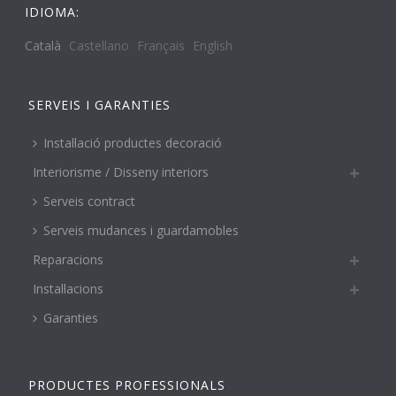
IDIOMA:
Català
Castellano
Français
English
SERVEIS I GARANTIES
Instal·lació productes decoració
Interiorisme / Disseny interiors
Serveis contract
Serveis mudances i guardamobles
Reparacions
Instal·lacions
Garanties
PRODUCTES PROFESSIONALS