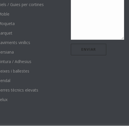
iels / Guies per cortines
Moble
Moqueta
arquet
aviments vinílics
ersiana
intura / Adhesius
eixes i ballestes
endal
erres tècnics elevats
elux