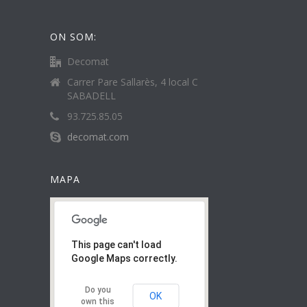
ON SOM:
Decomat
Carrer Pare Sallarès, 4 local C
SABADELL
93.725.85.05
decomat.com
MAPA
This page can't load
Google Maps correctly.
Do you
OK
own this