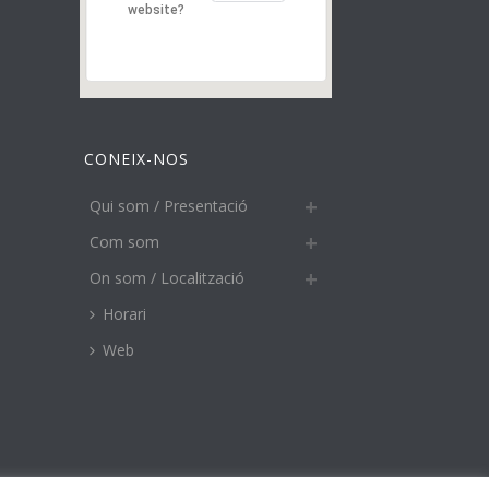
website?
CONEIX-NOS
Qui som / Presentació
Com som
On som / Localització
Horari
Web