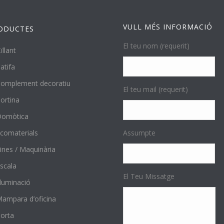
VULL MÉS INFORMACIÓ
ODUCTES
El teu nom (requerit)
ïllant
atifa
omplement decoratiu
El teu mail (requerit)
ortina
Domòtica
comaterials
Assumpte
ines / Maquinària
scala
El Teu Missatge
l·luminació
ampara d’oficina
orta