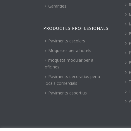
R
Garanties
PRODUCTES PROFESSIONALS
P
Paviments escolars
P
Moquetes per a hotels
P
moqueta modular per a
P
oficines
R
Paviments decoratius per a
T
locals comercials
T
Paviments esportius
V