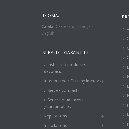
IDIOMA:
PR
Català
Castellano
Français
A
English
C
C
SERVEIS I GARANTIES
C
Instal·lació productes
decoració
E
Interiorisme / Disseny interiors
E
Serveis contract
E
Serveis mudances i
I
guardamobles
M
Reparacions
P
Instal·lacions