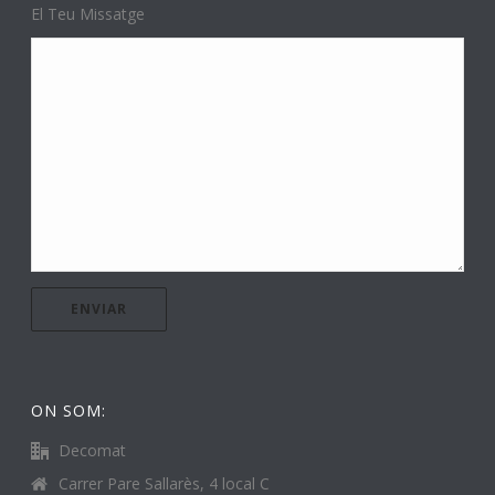
El Teu Missatge
ON SOM:
Decomat
Carrer Pare Sallarès, 4 local C