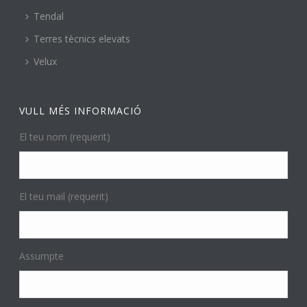
Tendal
Terres tècnics elevats
Velux
VULL MÉS INFORMACIÓ
El teu nom (requerit)
El teu mail (requerit)
Assumpte