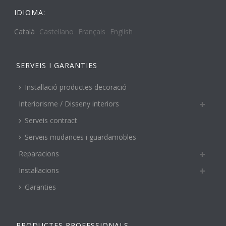
IDIOMA:
Català
Castellano
Français
English
SERVEIS I GARANTIES
Instal·lació productes decoració
Interiorisme / Disseny interiors
Serveis contract
Serveis mudances i guardamobles
Reparacions
Instal·lacions
Garanties
PRODUCTES PROFESSIONALS