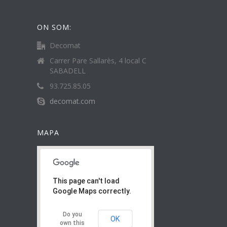
ON SOM:
Decomat
Carrer Pare Sallarès, 4 local C
SABADELL
93.725.85.05
decomat.com
MAPA
This page can't load
Google Maps correctly.
Do you
OK
own this