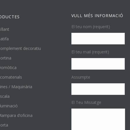
VULL MÉS INFORMACIÓ
ODUCTES
El teu nom (requerit)
ïllant
atifa
omplement decoratiu
El teu mail (requerit)
ortina
Domòtica
comaterials
Assumpte
ines / Maquinària
scala
El Teu Missatge
l·luminació
ampara d’oficina
orta