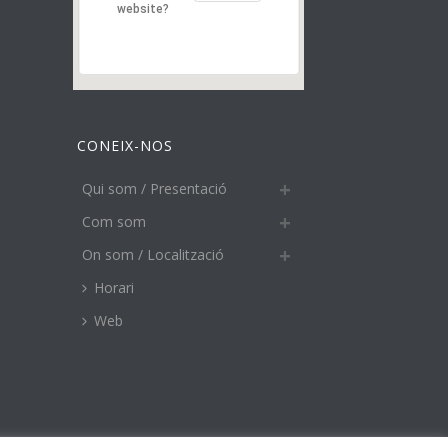
website?
CONEIX-NOS
Qui som / Presentació
Com som
On som / Localització
Horari
Web