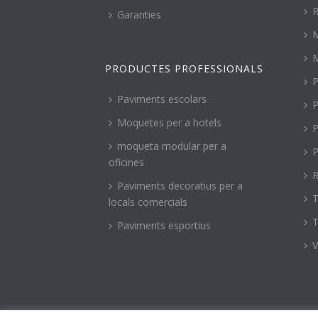
R
Garanties
PRODUCTES PROFESSIONALS
P
Paviments escolars
P
Moquetes per a hotels
P
moqueta modular per a
P
oficines
R
Paviments decoratius per a
T
locals comercials
T
Paviments esportius
V