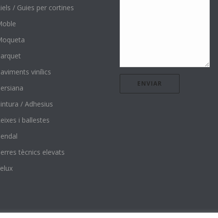
iels / Guies per cortines
Moble
Moqueta
arquet
aviments vinílics
ersiana
intura / Adhesius
eixes i ballestes
endal
erres tècnics elevats
elux