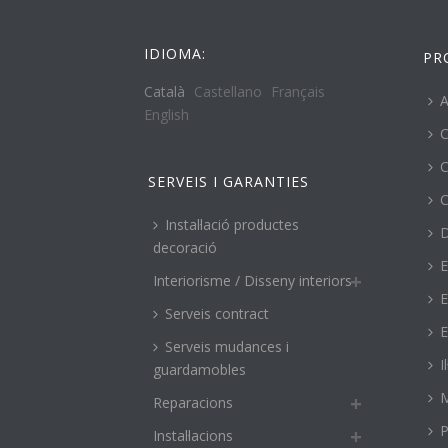
IDIOMA:
PR
Català
Castellano
Français
A
English
C
C
SERVEIS I GARANTIES
C
Instal·lació productes
decoració
E
Interiorisme / Disseny interiors
E
Serveis contract
E
Serveis mudances i
I
guardamobles
M
Reparacions
P
Instal·lacions