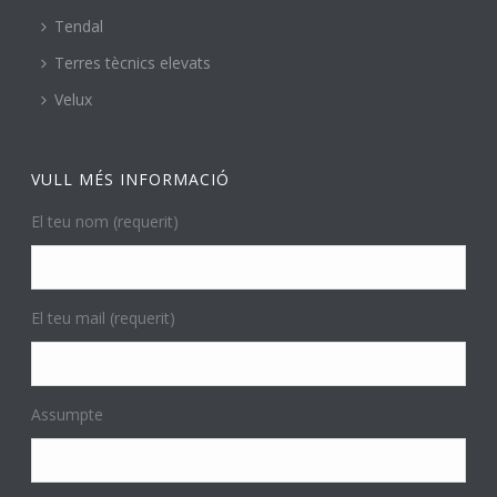
Tendal
Terres tècnics elevats
Velux
VULL MÉS INFORMACIÓ
El teu nom (requerit)
El teu mail (requerit)
Assumpte