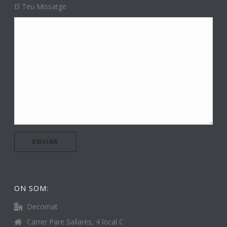
El Teu Missatge
ON SOM:
Decomat
Carrer Pare Sallarès, 4 local C