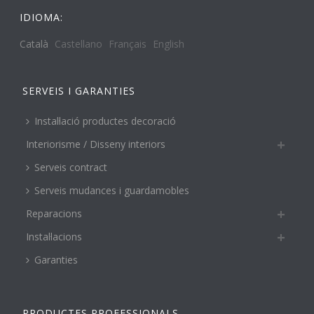
IDIOMA:
Català
Castellano
Français
English
SERVEIS I GARANTIES
Instal·lació productes decoració
Interiorisme / Disseny interiors
Serveis contract
Serveis mudances i guardamobles
Reparacions
Instal·lacions
Garanties
PRODUCTES PROFESSIONALS