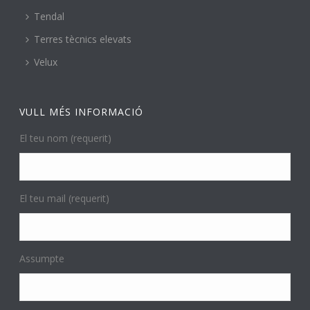
Tendal
Terres tècnics elevats
Velux
VULL MÉS INFORMACIÓ
El teu nom (requerit)
El teu mail (requerit)
Assumpte