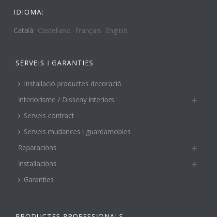
IDIOMA:
Català
Castellano
Français
English
SERVEIS I GARANTIES
Instal·lació productes decoració
Interiorisme / Disseny interiors
Serveis contract
Serveis mudances i guardamobles
Reparacions
Instal·lacions
Garanties
PRODUCTES PROFESSIONALS