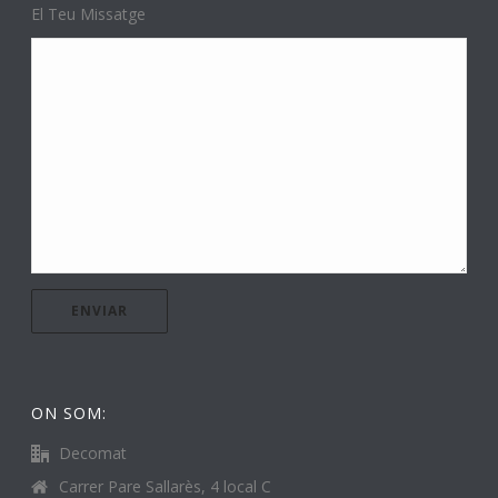
El Teu Missatge
ON SOM:
Decomat
Carrer Pare Sallarès, 4 local C