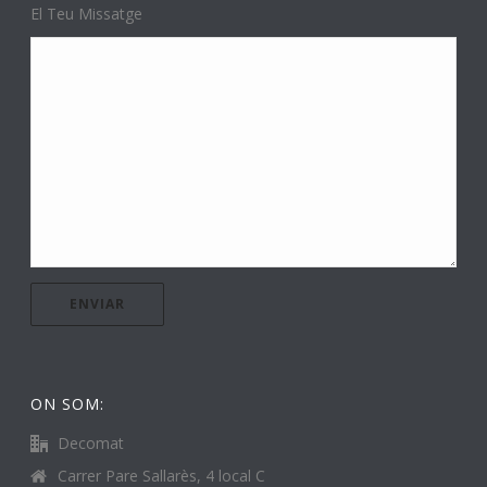
El Teu Missatge
ON SOM:
Decomat
Carrer Pare Sallarès, 4 local C