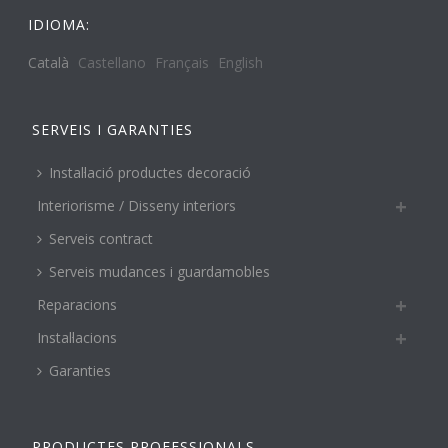
IDIOMA:
Català
Castellano
Français
English
SERVEIS I GARANTIES
Instal·lació productes decoració
Interiorisme / Disseny interiors
Serveis contract
Serveis mudances i guardamobles
Reparacions
Instal·lacions
Garanties
PRODUCTES PROFESSIONALS