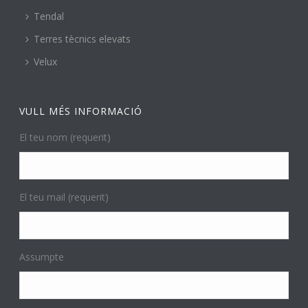
Tendal
Terres tècnics elevats
Velux
VULL MÉS INFORMACIÓ
El teu nom (requerit)
El teu mail (requerit)
Assumpte