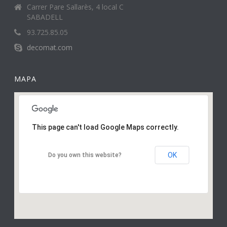
Carrer Pare Sallarès, 4 local C
SABADELL
93.725.85.05
decomat.com
MAPA
This page can't load Google Maps correctly.
OK
Do you own this website?