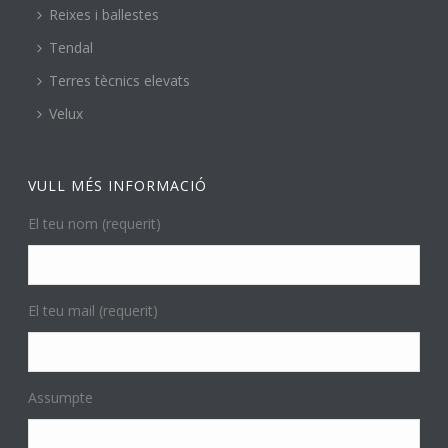
Reixes i ballestes
Tendal
Terres tècnics elevats
Velux
VULL MÉS INFORMACIÓ
El teu nom (requerit)
El teu mail (requerit)
Assumpte