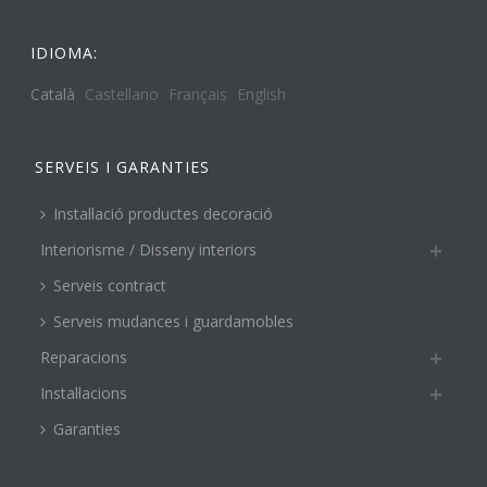
IDIOMA:
Català
Castellano
Français
English
SERVEIS I GARANTIES
Instal·lació productes decoració
Interiorisme / Disseny interiors
Serveis contract
Serveis mudances i guardamobles
Reparacions
Instal·lacions
Garanties