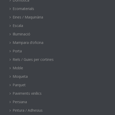
Domòtica
Ecomaterials
Eines / Maquinària
Escala
Il·luminació
Mampara d’oficina
Porta
Riels / Guies per cortines
Moble
Moqueta
Parquet
Paviments vinílics
Persiana
Pintura / Adhesius