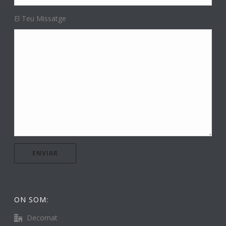
El Teu Missatge
ON SOM:
Decomat