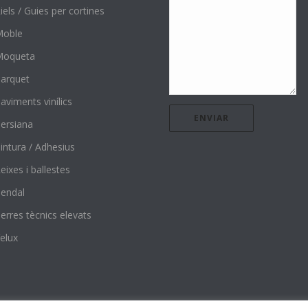
iels / Guies per cortines
Moble
Moqueta
arquet
aviments vinílics
ersiana
intura / Adhesius
eixes i ballestes
endal
erres tècnics elevats
elux