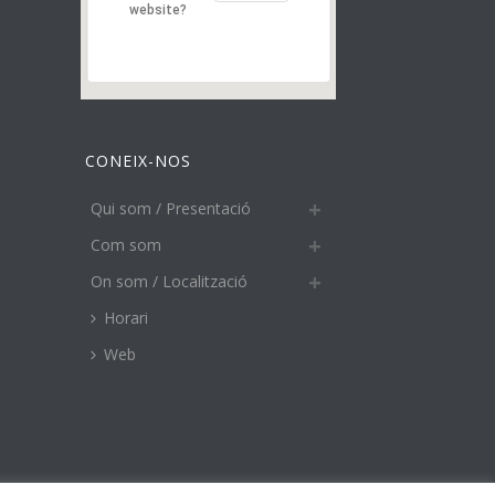
website?
CONEIX-NOS
Qui som / Presentació
Com som
On som / Localització
Horari
Web