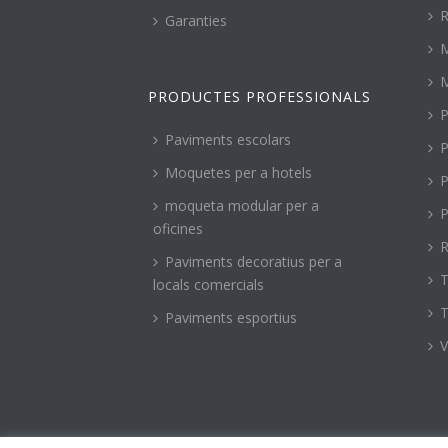
R
Garanties
PRODUCTES PROFESSIONALS
P
Paviments escolars
P
Moquetes per a hotels
P
moqueta modular per a
P
oficines
R
Paviments decoratius per a
T
locals comercials
T
Paviments esportius
V