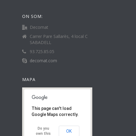
ON SOM:
Decomat
Carrer Pare Sallarès, 4 local C
SABADELL
93.725.85.05
decomat.com
MAPA
This page can't load
Google Maps correctly.
Do you
OK
own this