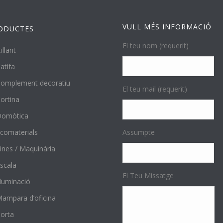
VULL MÉS INFORMACIÓ
ODUCTES
El teu nom (requerit)
ïllant
atifa
omplement decoratiu
El teu mail (requerit)
ortina
Domòtica
comaterials
Assumpte
ines / Maquinària
scala
El Teu Missatge
l·luminació
ampara d’oficina
orta