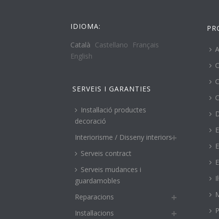
IDIOMA:
PR
Català
Castellano
Français
A
English
C
C
SERVEIS I GARANTIES
C
Instal·lació productes
decoració
E
Interiorisme / Disseny interiors
E
Serveis contract
E
Serveis mudances i
I
guardamobles
M
Reparacions
P
Instal·lacions