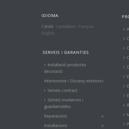
IDIOMA:
PR
Català
Castellano
Français
A
English
C
C
SERVEIS I GARANTIES
C
Instal·lació productes
decoració
E
Interiorisme / Disseny interiors
E
Serveis contract
E
Serveis mudances i
I
guardamobles
M
Reparacions
P
Instal·lacions