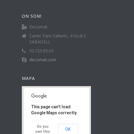
ON SOM:
Decomat
Carrer Pare Sallarès, 4 local C
SABADELL
93.725.85.05
decomat.com
MAPA
This page can't load
Google Maps correctly.
Do you
OK
own this