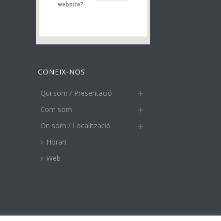
website?
CONEIX-NOS
Qui som / Presentació
Com som
On som / Localització
Horari
Web