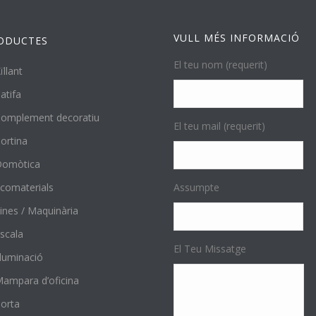
VULL MÉS INFORMACIÓ
ODUCTES
El teu nom (requerit)
ïllant
atifa
omplement decoratiu
El teu mail (requerit)
ortina
Domòtica
comaterials
Assumpte
ines / Maquinària
scala
El Teu Missatge
l·luminació
ampara d’oficina
orta