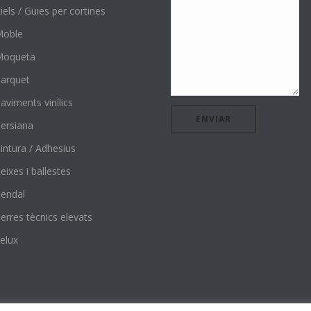
iels / Guies per cortines
Moble
Moqueta
arquet
aviments vinílics
ersiana
intura / Adhesius
eixes i ballestes
endal
erres tècnics elevats
elux