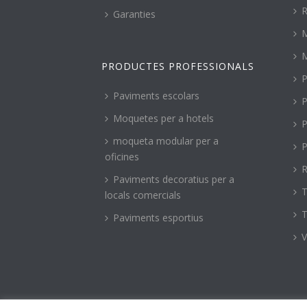
R
Garanties
PRODUCTES PROFESSIONALS
P
Paviments escolars
P
Moquetes per a hotels
P
moqueta modular per a
P
oficines
R
Paviments decoratius per a
T
locals comercials
T
Paviments esportius
V