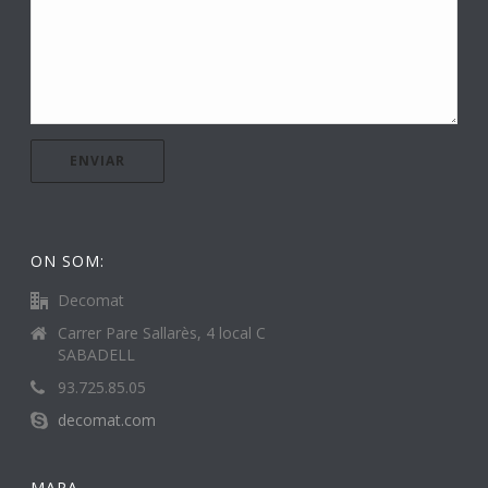
ON SOM:
Decomat
Carrer Pare Sallarès, 4 local C
SABADELL
93.725.85.05
decomat.com
MAPA