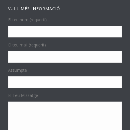
VULL MÉS INFORMACIÓ
El teu nom (requerit)
El teu mail (requerit)
Assumpte
El Teu Missatge