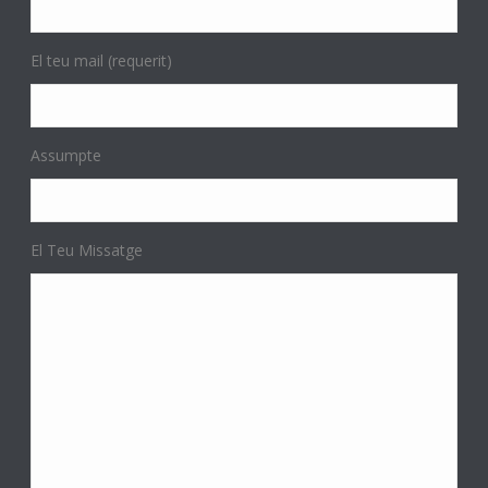
El teu mail (requerit)
Assumpte
El Teu Missatge