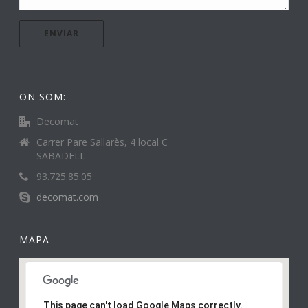
ON SOM:
Decomat
Carrer Pare Sallarès, 4 local C
SABADELL
93.725.85.05
decomat.com
MAPA
This page can't load Google Maps correctly.