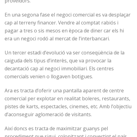
proveïdors.
En una segona fase el negoci comercial es va desplaçar
cap al terreny financer. Vendre al comptat rabiós i
pagar a tres o sis mesos en època de diner car els hi
era un negoci rodó al mercat de l’interbancari.
Un tercer estadi d’evolució va ser conseqüència de la
caiguda dels tipus d’interès, que va provocar la
decantació cap al negoci immobiliari. Els centres
comercials venien o llogaven botigues.
Ara es tracta d’oferir una pantalla aparent de centre
comercial per explotar en realitat boleres, restaurants,
pistes de karts, espectacles, cinemes, etc. Amb l’objectiu
d’aconseguir aglomeració de visitants.
Així doncs es tracta de maximitzar guanys pel
procediment que sigui, colonitzant i convertint el país