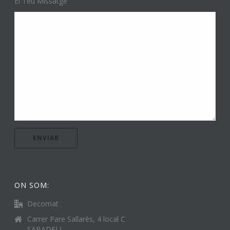
El Teu Missatge
ON SOM:
Decomat
Carrer Pare Sallarès, 4 local C
SABADELL