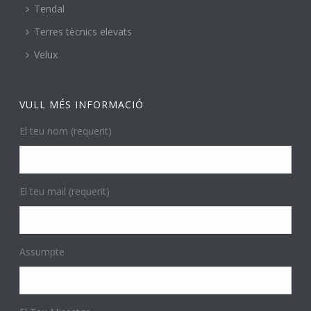
Tendal
Terres tècnics elevats
Velux
VULL MÉS INFORMACIÓ
El teu nom (requerit)
El teu mail (requerit)
Assumpte