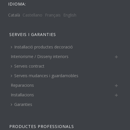
IDIOMA:
Català
Castellano
Français
English
SERVEIS I GARANTIES
Instal·lació productes decoració
Interiorisme / Disseny interiors
Serveis contract
Serveis mudances i guardamobles
Reparacions
Instal·lacions
Garanties
PRODUCTES PROFESSIONALS