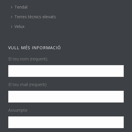
Tendal
Terres tècnics elevats
Velux
VULL MÉS INFORMACIÓ
El teu nom (requerit)
El teu mail (requerit)
Assumpte