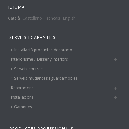
IDIOMA:
Català
Castellano
Français
English
SERVEIS I GARANTIES
Instal·lació productes decoració
Interiorisme / Disseny interiors
Serveis contract
Serveis mudances i guardamobles
Reparacions
Instal·lacions
Garanties
PRODUCTES PROFESSIONALS