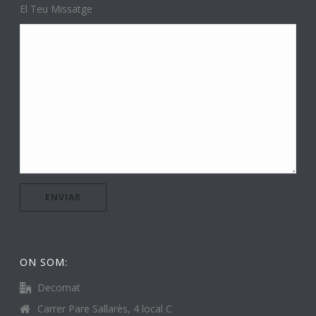
El Teu Missatge
ON SOM:
Decomat
Carrer Pare Sallarès, 4 local C