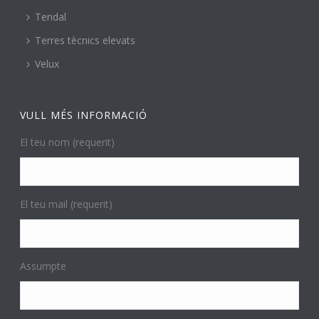
Tendal
Terres tècnics elevats
Velux
VULL MÉS INFORMACIÓ
El teu nom (requerit)
El teu mail (requerit)
Assumpte