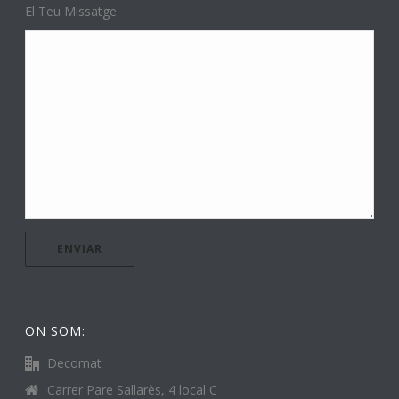
El Teu Missatge
ON SOM:
Decomat
Carrer Pare Sallarès, 4 local C