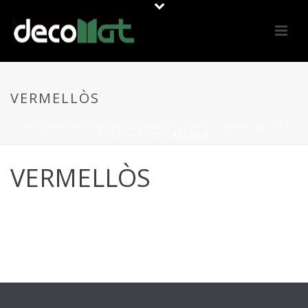
VERMELLÒS
PORTADA
»
MATERIALS
»
CORTINA / TOLDO
»
CORTINES VELUX
»
COLOR
»
TONE
»
REDDISH
VERMELLÒS