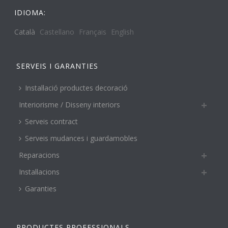
IDIOMA:
Català
Castellano
Français
English
SERVEIS I GARANTIES
Instal·lació productes decoració
Interiorisme / Disseny interiors
Serveis contract
Serveis mudances i guardamobles
Reparacions
Instal·lacions
Garanties
PRODUCTES PROFESSIONALS