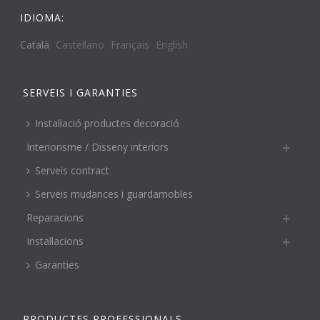
IDIOMA:
Català
Castellano
Français
English
SERVEIS I GARANTIES
Instal·lació productes decoració
Interiorisme / Disseny interiors
Serveis contract
Serveis mudances i guardamobles
Reparacions
Instal·lacions
Garanties
PRODUCTES PROFESSIONALS