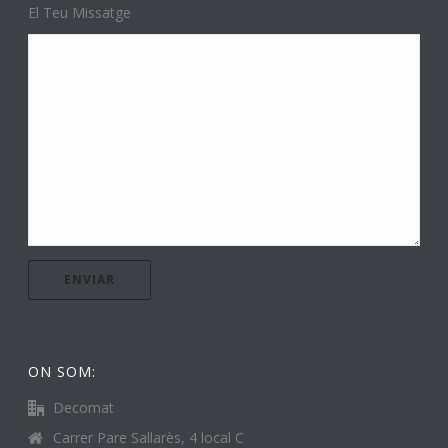
El Teu Missatge
ON SOM:
Decomat
Carrer Pare Sallarès, 4 local C