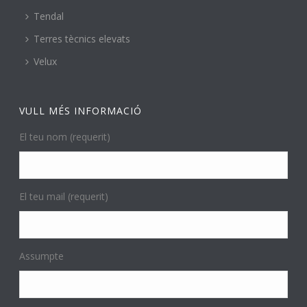
Tendal
Terres tècnics elevats
Velux
VULL MÉS INFORMACIÓ
El teu nom (requerit)
El teu mail (requerit)
Assumpte