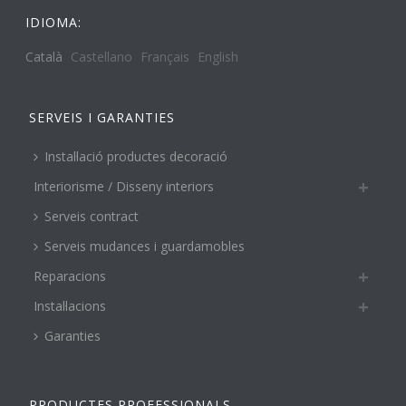
IDIOMA:
Català
Castellano
Français
English
SERVEIS I GARANTIES
Instal·lació productes decoració
Interiorisme / Disseny interiors
Serveis contract
Serveis mudances i guardamobles
Reparacions
Instal·lacions
Garanties
PRODUCTES PROFESSIONALS