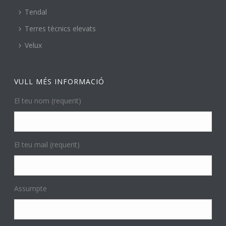
Tendal
Terres tècnics elevats
Velux
VULL MÉS INFORMACIÓ
El teu nom (requerit)
El teu mail (requerit)
Assumpte