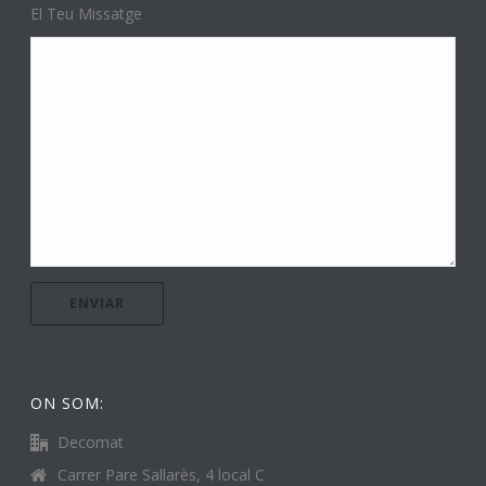
El Teu Missatge
ON SOM:
Decomat
Carrer Pare Sallarès, 4 local C